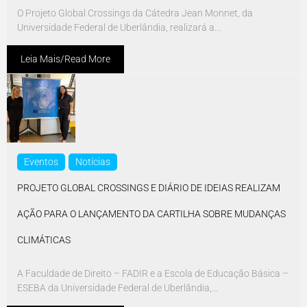
O Projeto Global Crossings da Cátedra Jean Monnet, da
Universidade Federal de Uberlândia, realizará a...
Leia Mais/Read More
Eventos
Notícias
PROJETO GLOBAL CROSSINGS E DIÁRIO DE IDEIAS REALIZAM
AÇÃO PARA O LANÇAMENTO DA CARTILHA SOBRE MUDANÇAS
CLIMÁTICAS
A Faculdade de Direito – FADIR e a Escola de Educação Básica –
ESEBA da Universidade Federal de Uberlândia,...