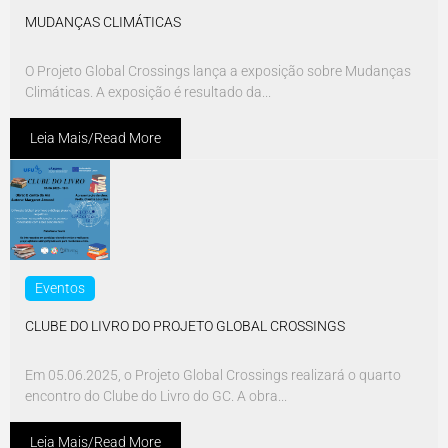
MUDANÇAS CLIMÁTICAS
O Projeto Global Crossings lança a exposição sobre Mudanças
Climáticas. A exposição é resultado da...
Leia Mais/Read More
Eventos
CLUBE DO LIVRO DO PROJETO GLOBAL CROSSINGS
Em 05.06.2025, o Projeto Global Crossings realizará o quarto
encontro do Clube do Livro do GC. A obra...
Leia Mais/Read More