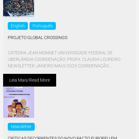
English
Português
PROJETO GLOBAL CROSSINGS
CÁTEDRA JEAN MONNET UNIVERSIDADE FEDERAL DE
UBERLÂNDIA COORDENAÇÃO: PROFA. CLAUDIA LOUREIRO
NEWSLETTER JANEIRO-MAIO/2025 COORDENAÇÃO:...
Leia Mais/Read More
Newsletter
CRÍTICAS DECORRENTES DO NOVO PACTO EUROPEU EM