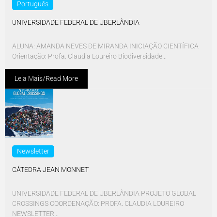
Português
UNIVERSIDADE FEDERAL DE UBERLÂNDIA
ALUNA: AMANDA NEVES DE MIRANDA INICIAÇÃO CIENTÍFICA
Orientação: Profa. Claudia Loureiro Biodiversidade...
Leia Mais/Read More
Newsletter
CÁTEDRA JEAN MONNET
UNIVERSIDADE FEDERAL DE UBERLÂNDIA PROJETO GLOBAL
CROSSINGS COORDENAÇÃO: PROFA. CLAUDIA LOUREIRO
NEWSLETTER...