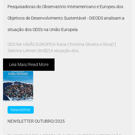
Pesquisadoras do Observatório Interamericano e Europeu dos
Objetivos de Desenvolvimento Sustentável - OIEODS analisam a
situação dos ODS's na União Europeia
ODS NA UNIÃO EUROPEIA Katia Christina Oliveira e Silva[1]
Sabrina Lehnen Stoll[2] A situação dos...
Leia Mais/Read More
Newsletter
NEWSLETTER OUTUBRO/2025