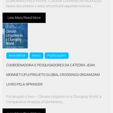
ELABORADO PELA PROFA. CLAUDIA LOUREIRO INTRODUÇÃO
Neste documento o leitor encontrará algumas notícias...
Leia Mais/Read More
Newsletter
News
Publicações
COORDENADORA E PESQUISADORES DA CÁTEDRA JEAN
MONNET/UFU/PROJETO GLOBAL CROSSINGS ORGANIZAM
LIVRO PELA SPRINGER
Foi lançado o livro – Climate Litigation in a Changing World. A
Comparative Analysis of Similarities,...