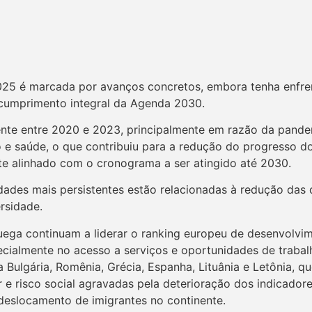
025 é marcada por avanços concretos, embora tenha enfr
 cumprimento integral da Agenda 2030.
ente entre 2020 e 2023, principalmente em razão da pand
o e saúde, o que contribuiu para a redução do progresso 
e alinhado com o cronograma a ser atingido até 2030.
ldades mais persistentes estão relacionadas à redução das
rsidade.
oruega continuam a liderar o ranking europeu de desenvolv
almente no acesso a serviços e oportunidades de trabalho.
Bulgária, Romênia, Grécia, Espanha, Lituânia e Letônia, q
r e risco social agravadas pela deterioração dos indicador
deslocamento de imigrantes no continente.