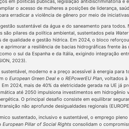
ços em políticas públicas, legislação antidiscriminatória e
 ampliar o acesso de mulheres a posições de liderança, saúd
ra erradicar a violência de gênero por meio de iniciativas
a gestão sustentável da água e do saneamento para todos. 
 são pilares da política ambiental, sustentados pela
Water
 de qualidade e gestão hídrica. Em 2024, o bloco reforçou
e aprimorar a resiliência de bacias hidrográficas frente à
como o sul da Espanha e da Itália, exigindo integração en
ION, 2023).
 sustentável, moderno e a preço acessível à energia para
com o
European Green Deal
e o
REPowerEU Plan
, voltados 
s. Em 2024, mais de 40% da eletricidade gerada na UE já p
climática até 2050 impulsiona investimentos em hidrogênio
rgética. O principal desafio consiste em equilibrar seguran
 a transição não aprofunde desigualdades regionais (EUR
co sustentado, inclusivo e sustentável, o emprego pleno 
ao
European Pillar of Social Rights
consolidam o compromiss