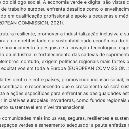
o do diálogo social. A economia verde e digital são vista
 de trabalho europeu enfrenta desafios como o envelhecime
ido em qualificação profissional e apoio a pequenas e mé
EUROPEAN COMMISSION, 2021).
utura resiliente, promover a industrialização inclusiva e 
para a competitividade e a sustentabilidade econômica do 
 financiamento à pesquisa e à inovação tecnológica, espe
ão da indústria, o fortalecimento das cadeias de suprimento
embros, contudo, exigem políticas regionais mais fortes p
s e equitativos em toda a Europa (EUROPEAN COMMISSION, 
des dentro e entre países, promovendo inclusão social, e
condição, e reconhecendo que o crescimento só será susten
sta e ações específicas para enfrentar as desigualdades es
 iniciativas europeias inovadoras, como fundos regionais e
nto sustentável em nível transnacional.
comunidades mais inclusivas, seguras, resilientes e suste
, espaços verdes e saneamento adequado; a pauta enfatiza 