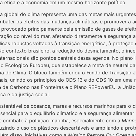
 ética e a economia em um mesmo horizonte político.
a global do clima representa uma das metas mais urgente
ombater os efeitos das mudanças climáticas e promover a 
, provocado principalmente pela emissão de gases de efei
ação do nível do mar, afetando diretamente a segurança al
blicas robustas voltadas à transição energética, à proteçã
 No contexto brasileiro, a redução do desmatamento, o ince
ernacionais são pontos centrais dessa agenda. No plano i
o Ecológico Europeu, que estabelece a meta de neutralid
peia do Clima. O bloco também criou o Fundo de Transição 
nais, unindo os princípios do ODS 13 e do ODS 10 em uma m
de Carbono nas Fronteiras e o Plano REPowerEU, a União 
a e da justiça social.
ustentável os oceanos, mares e recursos marinhos para o 
encial para o equilíbrio climático e a segurança alimenta
 e combate à poluição marinha, especialmente com a
Marin
uzindo o uso de plásticos descartáveis e ampliando a pro
lém disso, iniciativas como a
Mission Restore Our Ocean a