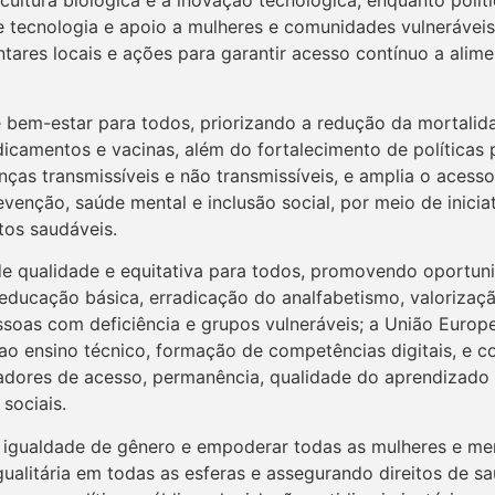
cultura biológica e à inovação tecnológica, enquanto polít
a de tecnologia e apoio a mulheres e comunidades vulneráv
tares locais e ações para garantir acesso contínuo a alimen
 bem-estar para todos, priorizando a redução da mortalida
dicamentos e vacinas, além do fortalecimento de políticas 
nças transmissíveis e não transmissíveis, e amplia o aces
evenção, saúde mental e inclusão social, por meio de ini
tos saudáveis.
de qualidade e equitativa para todos, promovendo oportun
educação básica, erradicação do analfabetismo, valorizaç
ssoas com deficiência e grupos vulneráveis; a União Europe
ao ensino técnico, formação de competências digitais, e c
cadores de acesso, permanência, qualidade do aprendizad
sociais.
igualdade de gênero e empoderar todas as mulheres e meni
gualitária em todas as esferas e assegurando direitos de 