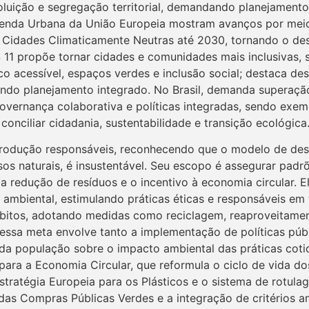
poluição e segregação territorial, demandando planejamento
enda Urbana da União Europeia mostram avanços por meio
Cidades Climaticamente Neutras até 2030, tornando o de
11 propõe tornar cidades e comunidades mais inclusivas, se
 acessível, espaços verdes e inclusão social; destaca des
indo planejamento integrado. No Brasil, demanda superaçã
overnança colaborativa e políticas integradas, sendo exe
onciliar cidadania, sustentabilidade e transição ecológica
rodução responsáveis, reconhecendo que o modelo de des
sos naturais, é insustentável. Seu escopo é assegurar pad
 a redução de resíduos e o incentivo à economia circular
ambiental, estimulando práticas éticas e responsáveis em
bitos, adotando medidas como reciclagem, reaproveitamen
essa meta envolve tanto a implementação de políticas públ
 da população sobre o impacto ambiental das práticas coti
ara a Economia Circular, que reformula o ciclo de vida do
Estratégia Europeia para os Plásticos e o sistema de rotul
das Compras Públicas Verdes e a integração de critérios