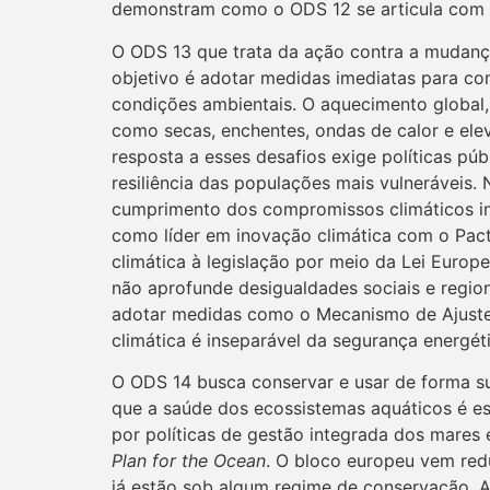
demonstram como o ODS 12 se articula com a
O ODS 13 que trata da ação contra a mudanç
objetivo é adotar medidas imediatas para c
condições ambientais. O aquecimento global
como secas, enchentes, ondas de calor e elev
resposta a esses desafios exige políticas pú
resiliência das populações mais vulneráveis.
cumprimento dos compromissos climáticos int
como líder em inovação climática com o Pact
climática à legislação por meio da Lei Euro
não aprofunde desigualdades sociais e regio
adotar medidas como o Mecanismo de Ajuste 
climática é inseparável da segurança energétic
O ODS 14 busca conservar e usar de forma s
que a saúde dos ecossistemas aquáticos é ess
por políticas de gestão integrada dos mares
Plan for the Ocean
. O bloco europeu vem red
já estão sob algum regime de conservação. A