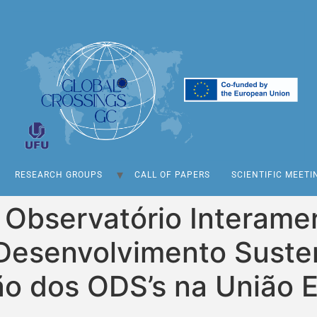
RESEARCH GROUPS
CALL OF PAPERS
SCIENTIFIC MEETI
 Observatório Interame
 Desenvolvimento Suste
ão dos ODS’s na União 