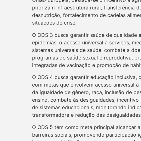
União Europeia, destaca-se o incentivo à agri
priorizam infraestrutura rural, transferênci
desnutrição, fortalecimento de cadeias alimen
situações de crise.
O ODS 3 busca garantir saúde de qualidade e
epidemias, o acesso universal a serviços, me
sistemas universais de saúde, combate a doe
programas de saúde sexual e reprodutiva, pr
integradas de vacinação e promoção de hábi
O ODS 4 busca garantir educação inclusiva, 
com metas que envolvem acesso universal à 
da igualdade de gênero, raça, inclusão de pe
ensino, combate às desigualdades, incentivo 
de sistemas educacionais, monitorando indi
transformadora e redução das desigualdades 
O ODS 5 tem como meta principal alcançar a 
barreiras sociais, promovendo participação i