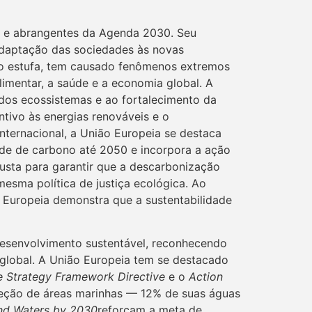
s e abrangentes da Agenda 2030. Seu
adaptação das sociedades às novas
to estufa, tem causado fenômenos extremos
imentar, a saúde e a economia global. A
o dos ecossistemas e ao fortalecimento da
ntivo às energias renováveis e o
nternacional, a União Europeia se destaca
ade de carbono até 2050 e incorpora a ação
Justa para garantir que a descarbonização
esma política de justiça ecológica. Ao
Europeia demonstra que a sustentabilidade
desenvolvimento sustentável, reconhecendo
r global. A União Europeia tem se destacado
e Strategy Framework Directive
e o
Action
teção de áreas marinhas — 12% de suas águas
nd Waters by 2030
reforçam a meta de