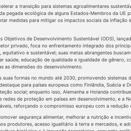
elerar a transição para sistemas agroalimentares sustentáv
 da pegada ecológica de alguns Estados-Membros da UE p
dotar medidas para mitigar os impactos sociais da inflação
dos Objetivos de Desenvolvimento Sustentável (ODS), lan
 setor privado, foca no enfrentamento integrado dos princip
o, equitativo e sustentável; suas metas abrangentes busca
ar saúde, educação de qualidade e igualdade de gênero, co
as as dimensões do desenvolvimento.
as suas formas no mundo até 2030, promovendo sistemas de
 destaque para países europeus como Finlândia, Suécia e D
teção social; enquanto isso, Alemanha e Holanda contrib
 de redes de proteção em países em desenvolvimento, e a N
eráveis, reforçando o compromisso europeu com a redução d
over segurança alimentar, melhorar a nutrição e incentiva
 produtores, acesso igualitário à terra e mercados, e adoç