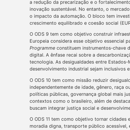
a redução da precarização e o fortaleciment
inovação sustentável. No entanto, o mercado
o impacto da automação. O bloco tem invest
crescimento equilibrado e coesão social (
O ODS 9 tem como objetivo construir infraestr
Europeia considera esse objetivo essencial 
Programme
constituem instrumentos-chave de
digital. A ênfase recai sobre a descarbonizaç
tecnologia. As desigualdades entre Estados-M
desenvolvimento industrial sejam inclusivo
O ODS 10 tem como missão reduzir desigualda
independentemente de idade, gênero, raça ou 
políticas públicas, governança global mais ju
contextos como o brasileiro, além de destacar
buscam integrar justiça social e desenvolvime
O ODS 11 tem como objetivo tornar cidades e 
moradia digna, transporte público acessível