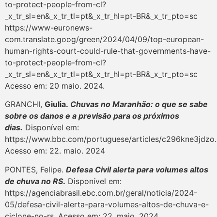
to-protect-people-from-cl?
_x_tr_sl=en&_x_tr_tl=pt&_x_tr_hl=pt-BR&_x_tr_pto=sc
https://www-euronews-
com.translate.goog/green/2024/04/09/top-european-
human-rights-court-could-rule-that-governments-have-
to-protect-people-from-cl?
_x_tr_sl=en&_x_tr_tl=pt&_x_tr_hl=pt-BR&_x_tr_pto=sc
Acesso em: 20 maio. 2024.
GRANCHI,
Giulia.
Chuvas no Maranhão: o que se sabe
sobre os danos e a previsão para os próximos
dias.
Disponível em:
https://www.bbc.com/portuguese/articles/c296kne3jdzo.
Acesso em: 22. maio. 2024
PONTES, Felipe.
Defesa Civil alerta para volumes altos
de chuva no RS
.
Disponível em:
https://agenciabrasil.ebc.com.br/geral/noticia/2024-
05/defesa-civil-alerta-para-volumes-altos-de-chuva-e-
ciclone-no-rs. Acesso em: 22. maio. 2024.