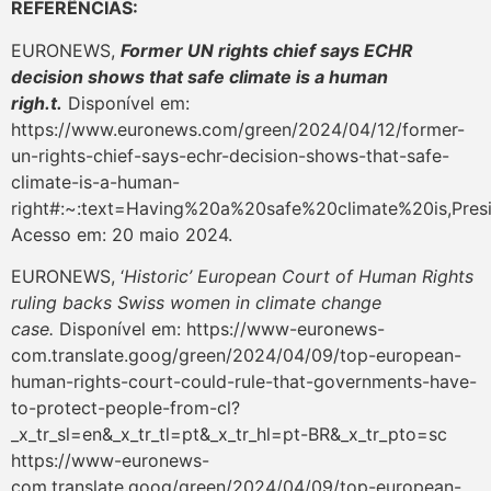
REFERÊNCIAS:
EURONEWS,
Former UN rights chief says ECHR
decision shows that safe climate is a human
righ.t.
Disponível em:
https://www.euronews.com/green/2024/04/12/former-
un-rights-chief-says-echr-decision-shows-that-safe-
climate-is-a-human-
right#:~:text=Having%20a%20safe%20climate%20is,Pre
Acesso em: 20 maio 2024.
EURONEWS, ‘
Historic’ European Court of Human Rights
ruling backs Swiss women in climate change
case.
Disponível em: https://www-euronews-
com.translate.goog/green/2024/04/09/top-european-
human-rights-court-could-rule-that-governments-have-
to-protect-people-from-cl?
_x_tr_sl=en&_x_tr_tl=pt&_x_tr_hl=pt-BR&_x_tr_pto=sc
https://www-euronews-
com.translate.goog/green/2024/04/09/top-european-