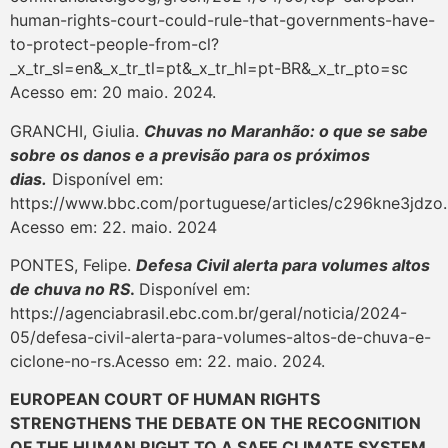
human-rights-court-could-rule-that-governments-have-
to-protect-people-from-cl?
_x_tr_sl=en&_x_tr_tl=pt&_x_tr_hl=pt-BR&_x_tr_pto=sc
Acesso em: 20 maio. 2024.
GRANCHI, Giulia.
Chuvas no Maranhão: o que se sabe
sobre os danos e a previsão para os próximos
dias.
Disponível em:
https://www.bbc.com/portuguese/articles/c296kne3jdzo.
Acesso em: 22. maio. 2024
PONTES, Felipe.
Defesa Civil alerta para volumes altos
de chuva no RS
.
Disponível em:
https://agenciabrasil.ebc.com.br/geral/noticia/2024-
05/defesa-civil-alerta-para-volumes-altos-de-chuva-e-
ciclone-no-rs.Acesso em: 22. maio. 2024.
EUROPEAN COURT OF HUMAN RIGHTS
STRENGTHENS THE DEBATE ON THE RECOGNITION
OF THE HUMAN RIGHT TO A SAFE CLIMATE SYSTEM.