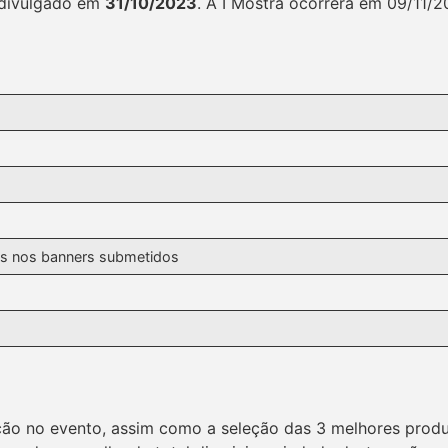
 divulgado em
31/10/2023
. A I Mostra ocorrerá em 09/11/2
es nos banners submetidos
ação no evento, assim como a seleção das 3 melhores prod