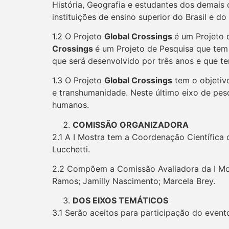
História, Geografia e estudantes dos demais 
instituições de ensino superior do Brasil e do 
1.2 O Projeto
Global Crossings
é um Projeto 
Crossings
é um Projeto de Pesquisa que tem 
que será desenvolvido por três anos e que te
1.3 O Projeto
Global Crossings
tem o objetivo
e transhumanidade. Neste último eixo de pesqu
humanos.
COMISSÃO ORGANIZADORA
2.1 A I Mostra tem a Coordenação Científica 
Lucchetti.
2.2 Compõem a Comissão Avaliadora da I Mostr
Ramos; Jamilly Nascimento; Marcela Brey.
DOS EIXOS TEMÁTICOS
3.1 Serão aceitos para participação do event