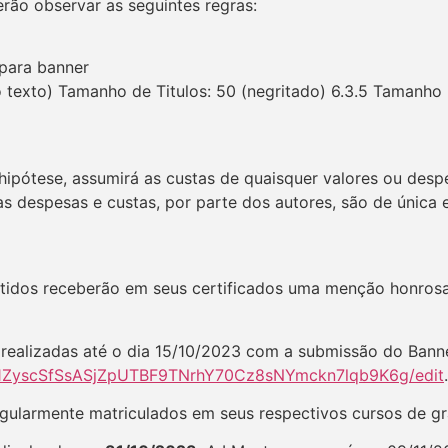
erão observar as seguintes regras:
o para banner
o texto) Tamanho de Titulos: 50 (negritado) 6.3.5 Tamanho 
ipótese, assumirá as custas de quaisquer valores ou despe
as despesas e custas, por parte dos autores, são de única 
etidos receberão em seus certificados uma menção honros
r realizadas até o dia 15/10/2023 com a submissão do Banne
d/1ZyscSfSsASjZpUTBF9TNrhY70Cz8sNYmckn7lqb9K6g/edit
.
regularmente matriculados em seus respectivos cursos de 