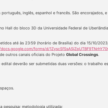
português, inglês, espanhol e francês. São encorajados, e
no Hall do bloco 3D da Universidade Federal de Uberlândi
tidos até às 23:59 (horário de Brasília) do dia 15/10/2023
://docs.google.com/forms/d/1ZyscSfSsASjZpUTBF9TNrhY7
e outros canais oficiais do Projeto
Global Crossings
.
e edital deverão ser submetidas duas versões: o trabalho 
espaços.
da pesquisa; metodologia utilizada;